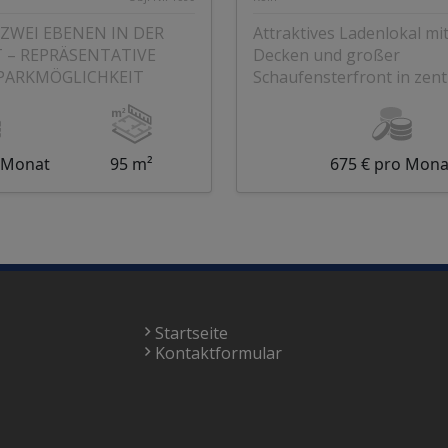
ZWEI EBENEN IN DER
Attraktives Ladenlokal mi
 – REPRÄSENTATIVE
Decken und großer
 PARKMÖGLICHKEIT
Schaufensterfront in zent
Kölner Lage
o Monat
95 m²
675 € pro Mona
Startseite
Kontaktformular