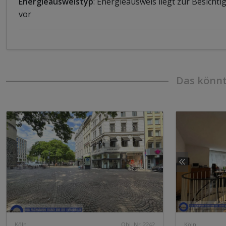
Energieausweistyp
: Energieausweis liegt zur Besicht
vor
Das könnt
Köln
Obj. Nr. 2242
Köln