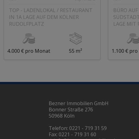
TOP - LADENLOKAL / RESTAURANT
BÜRO AUF 
IN 1A LAGE AUF DEM KÖLNER
SÜDSTADT
RUDOLFPLATZ
LAGE MIT
4.000 € pro Monat
55 m²
1.100 € pr
Bezner Immobilien GmbH
Bonner Straße 276
50968 Köln
Telefon:
0221 - 719 31 59
Fax: 0221 - 719 31 60