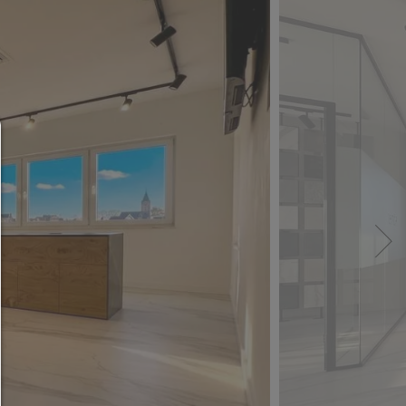
Consent Manager
HILFE
Um fortfahren zu können,müssen Sie eine Cook
Auswahl treffen. Nachfolgend erhalten Sie ein
Erläuterung der verschiedenen Optionen und ih
Bedeutung.
Alles zulassen:
Jedes Cookie wie z.B. Tracking- und Analytische-Co
sowie Drittanbieter-Inhalte.