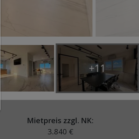
Auswahl erlauben:
Es werden nur Drittanbieter-Inhalte oder die Coo
Arten zugelassen die Sie in den Checkboxen ange
haben.
Nur notwendiges zulassen:
Es werden nur die technisch notwendigen Cook
zugelassen und keine Drittanbieter-Inhalte.
+11
Sie können Ihre Cookie-Einstellung jederzeit hier ä
Cookie-Details
|
Datenschutz
|
Impressum
zurück
Mietpreis zzgl. NK:
3.840 €