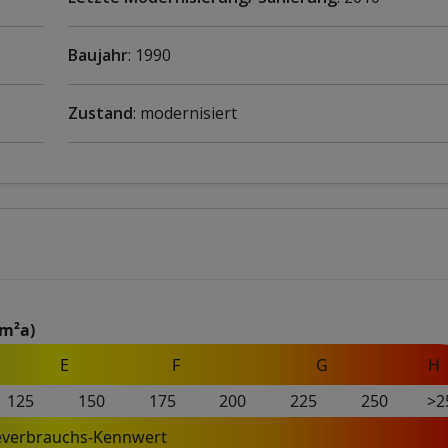
Baujahr
: 1990
Zustand
: modernisiert
m²a)
E
F
G
H
125
150
175
200
225
250
>2
everbrauchs-Kennwert