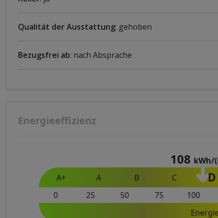
Qualität der Ausstattung
: gehoben
Bezugsfrei ab
: nach Absprache
Energieeffizienz
108
kWh/(
D
A+
A
B
C
0
25
50
75
100
Energi