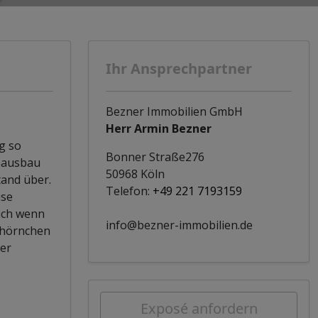
Ihr Ansprechpartner
Bezner Immobilien GmbH
Herr Armin Bezner
g so
Bonner Straße276
chausbau
50968 Köln
tand über.
Telefon:
+49 221 7193159
ise
uch wenn
info@bezner-immobilien.de
chhörnchen
er
Exposé anfordern