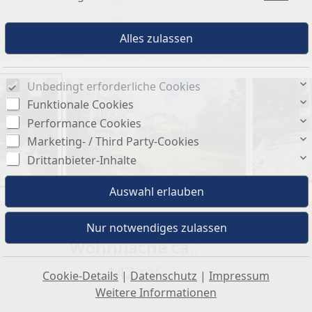
Terrassen Foto 1
Unbedingt erforderliche Cookies
Funktionale Cookies
Performance Cookies
Marketing- / Third Party-Cookies
Drittanbieter-Inhalte
Wohnfläche ca.:
142 m²
Cookie-Details
|
Datenschutz
|
Impressum
Weitere Informationen